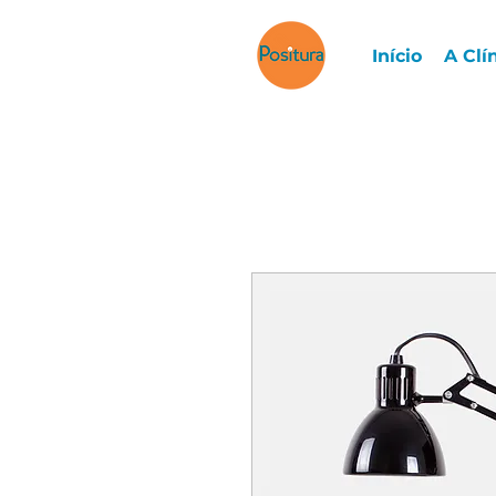
Início
A Clí